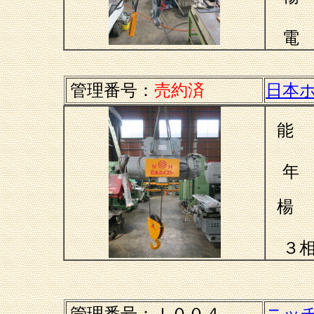
電 
管理番号：
売約済
日本
能
年 
楊
３相
管理番号：
Ｉ００４
ニッ