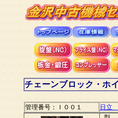
チェーンブロック・ホ
管理番号：
Ｉ００１
日立
型