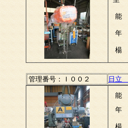
能 
年 
楊
管理番号：
Ｉ００２
日立
能 
年 
楊 