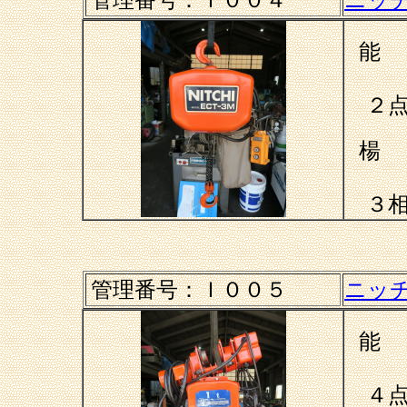
能
２点
楊
３相
管理番号：
Ｉ００５
ニッ
能
４点